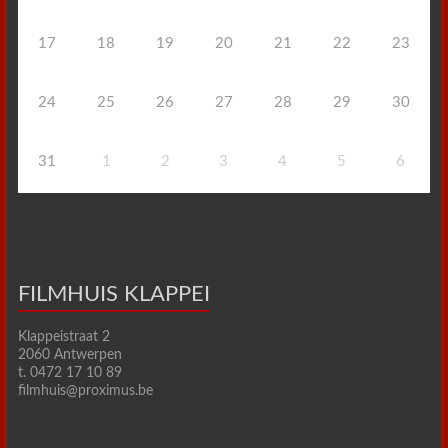
17
18
19
20
21
22
23
24
25
26
27
28
29
30
31
1
2
3
4
5
6
FILMHUIS KLAPPEI
Klappeistraat 2
2060 Antwerpen
t. 0472 17 10 89
filmhuis@proximus.be