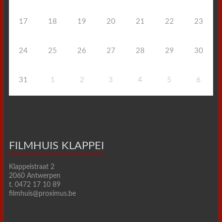
17
18
19
20
21
22
23
24
25
26
27
28
29
30
31
1
2
3
4
5
6
FILMHUIS KLAPPEI
Klappeistraat 2
2060 Antwerpen
t. 0472 17 10 89
filmhuis@proximus.be