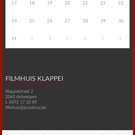
17
18
19
20
21
22
23
24
25
26
27
28
29
30
31
1
2
3
4
5
6
FILMHUIS KLAPPEI
Klappeistraat 2
2060 Antwerpen
t. 0472 17 10 89
filmhuis@proximus.be