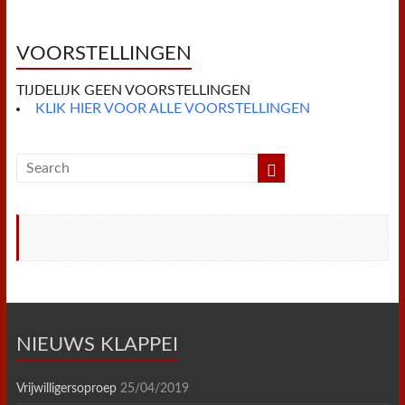
o
e
r
A
F
o
r
e
p
r
k
s
p
i
t
e
VOORSTELLINGEN
n
d
TIJDELIJK GEEN VOORSTELLINGEN
l
y
KLIK HIER VOOR ALLE VOORSTELLINGEN
NIEUWS KLAPPEI
Vrijwilligersoproep
25/04/2019