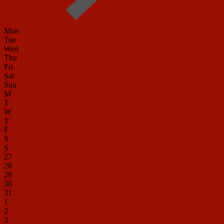
Mon
Tue
Wed
Thu
Fri
Sat
Sun
M
T
W
T
F
S
S
27
28
29
30
31
1
2
3