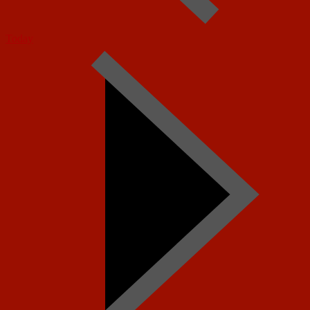
Today