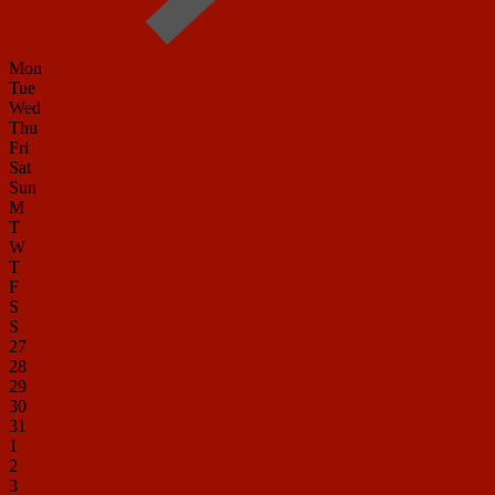
Mon
Tue
Wed
Thu
Fri
Sat
Sun
M
T
W
T
F
S
S
27
28
29
30
31
1
2
3