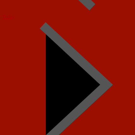
Today