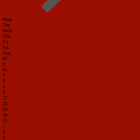
Mon
Tue
Wed
Thu
Fri
Sat
Sun
M
T
W
T
F
S
S
27
28
29
30
31
1
2
3