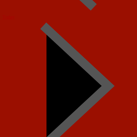
Today