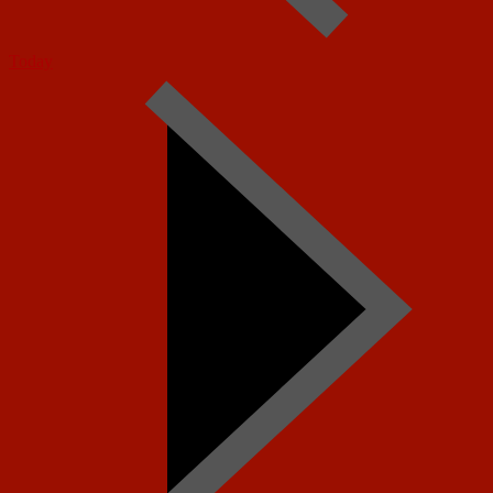
Today