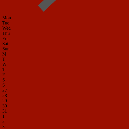
Mon
Tue
Wed
Thu
Fri
Sat
Sun
M
T
W
T
F
S
S
27
28
29
30
31
1
2
3