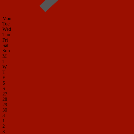
Mon
Tue
Wed
Thu
Fri
Sat
Sun
M
T
W
T
F
S
S
27
28
29
30
31
1
2
3