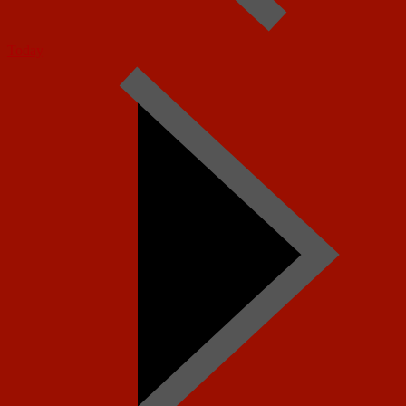
Today