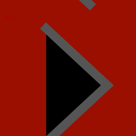
Today