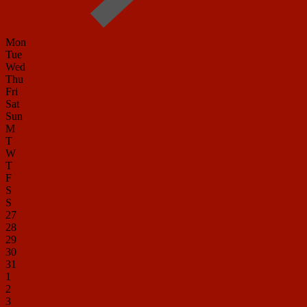
Mon
Tue
Wed
Thu
Fri
Sat
Sun
M
T
W
T
F
S
S
27
28
29
30
31
1
2
3