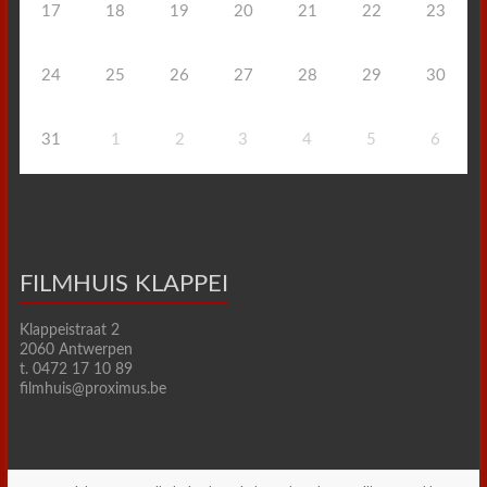
17
18
19
20
21
22
23
24
25
26
27
28
29
30
31
1
2
3
4
5
6
FILMHUIS KLAPPEI
Klappeistraat 2
2060 Antwerpen
t. 0472 17 10 89
filmhuis@proximus.be