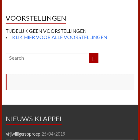
o
e
r
A
F
o
r
e
p
r
k
s
p
i
t
e
VOORSTELLINGEN
n
d
TIJDELIJK GEEN VOORSTELLINGEN
l
y
KLIK HIER VOOR ALLE VOORSTELLINGEN
NIEUWS KLAPPEI
Vrijwilligersoproep
25/04/2019