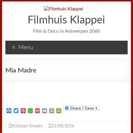
Filmhuis Klappei
Film & Docu in Antwerpen 2060
Menu
Mia Madre
F
T
P
W
G
E
P
P
a
w
i
h
m
m
r
r
c
i
n
a
a
a
i
i
e
t
t
t
i
i
n
n
Kristiaan Smaers
22/08/2016
b
t
e
s
l
l
t
t