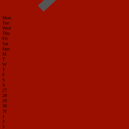
Mon
Tue
Wed
Thu
Fri
Sat
Sun
M
T
W
T
F
S
S
27
28
29
30
31
1
2
3