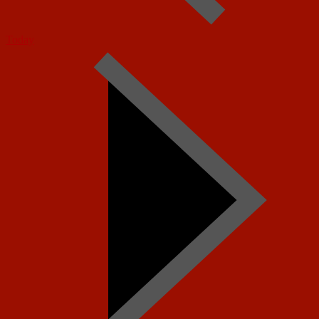
Today