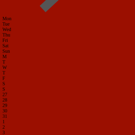
Mon
Tue
Wed
Thu
Fri
Sat
Sun
M
T
W
T
F
S
S
27
28
29
30
31
1
2
3