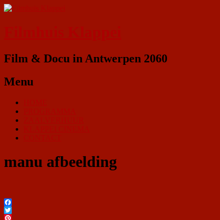
Filmhuis Klappei
Film & Docu in Antwerpen 2060
Menu
HOME
PROGRAMMA
ZAALVERHUUR
KLAPPEI CINEMA
CONTACT
manu afbeelding
Facebook
Twitter