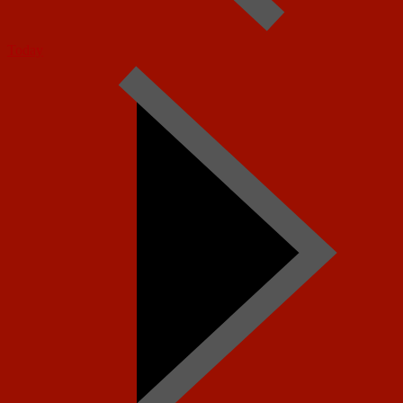
Today