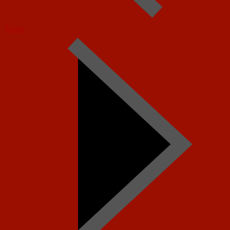
Today