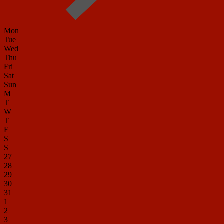
Mon
Tue
Wed
Thu
Fri
Sat
Sun
M
T
W
T
F
S
S
27
28
29
30
31
1
2
3