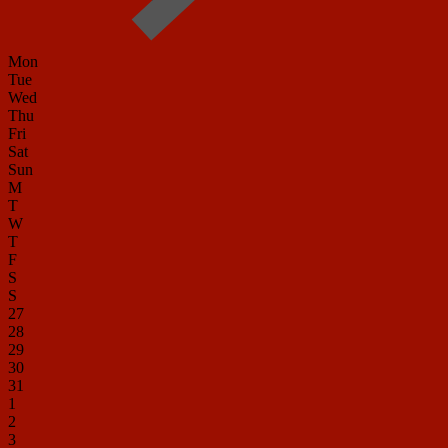
Mon
Tue
Wed
Thu
Fri
Sat
Sun
M
T
W
T
F
S
S
27
28
29
30
31
1
2
3