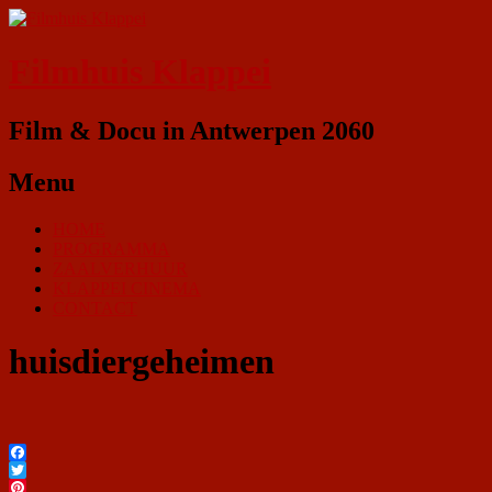
Filmhuis Klappei
Film & Docu in Antwerpen 2060
Menu
HOME
PROGRAMMA
ZAALVERHUUR
KLAPPEI CINEMA
CONTACT
huisdiergeheimen
Facebook
Twitter