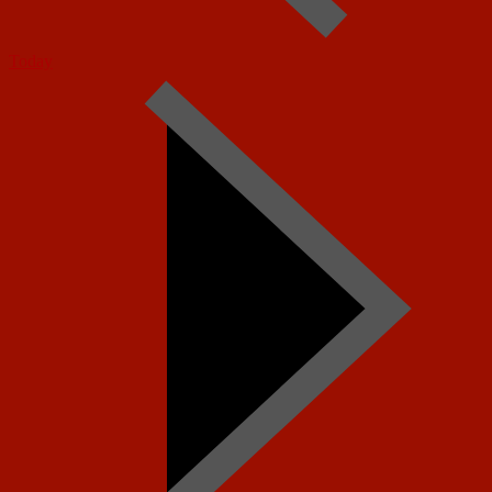
Today