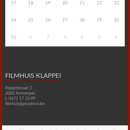
17
18
19
20
21
22
23
24
25
26
27
28
29
30
31
1
2
3
4
5
6
FILMHUIS KLAPPEI
Klappeistraat 2
2060 Antwerpen
t. 0472 17 10 89
filmhuis@proximus.be