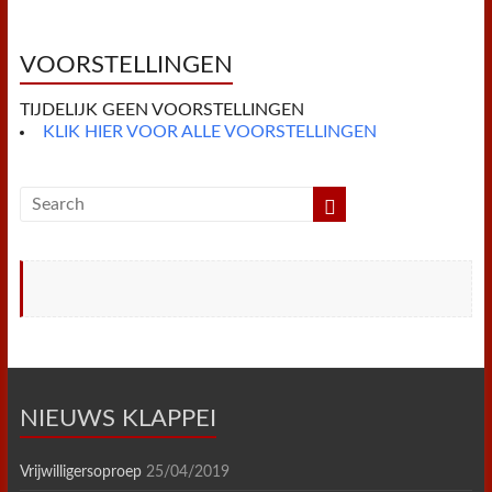
o
e
r
A
F
o
r
e
p
r
k
s
p
i
t
e
VOORSTELLINGEN
n
d
TIJDELIJK GEEN VOORSTELLINGEN
l
y
KLIK HIER VOOR ALLE VOORSTELLINGEN
NIEUWS KLAPPEI
Vrijwilligersoproep
25/04/2019