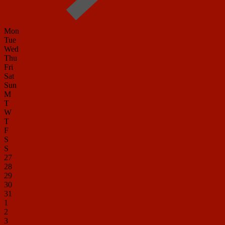
Mon
Tue
Wed
Thu
Fri
Sat
Sun
M
T
W
T
F
S
S
27
28
29
30
31
1
2
3