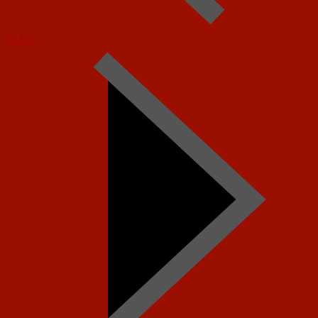
Today