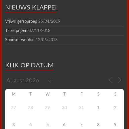
NIEUWS KLAPPEI
Vrijwilligersoproep
25/04/2019
Ticketprijzen
07/11/2018
Sponsor worden
12/06/2018
KLIK OP DATUM
M
T
W
T
F
S
S
27
28
29
30
31
1
2
3
4
5
6
7
8
9