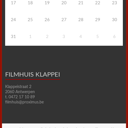
17
18
19
20
21
22
23
24
25
26
27
28
29
30
31
1
2
3
4
5
6
FILMHUIS KLAPPEI
Klappeistraat 2
2060 Antwerpen
t. 0472 17 10 89
filmhuis@proximus.be