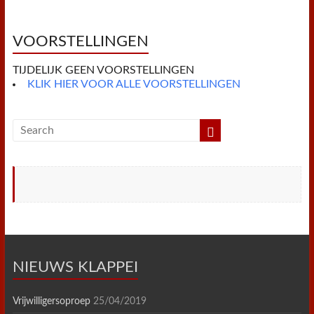
o
e
r
A
F
o
r
e
p
r
k
s
p
i
t
e
VOORSTELLINGEN
n
d
TIJDELIJK GEEN VOORSTELLINGEN
l
y
KLIK HIER VOOR ALLE VOORSTELLINGEN
NIEUWS KLAPPEI
Vrijwilligersoproep
25/04/2019