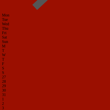
Mon
Tue
Wed
Thu
Fri
Sat
Sun
M
T
W
T
F
S
S
27
28
29
30
31
1
2
3