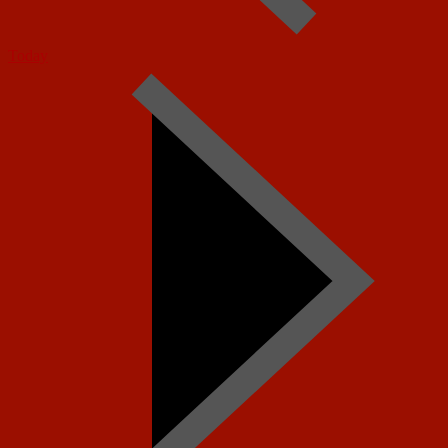
Today