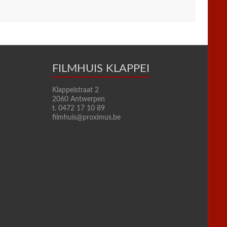
FILMHUIS KLAPPEI
Klappeistraat 2
2060 Antwerpen
t. 0472 17 10 89
filmhuis@proximus.be