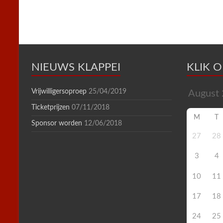
n
d
l
y
NIEUWS KLAPPEI
KLIK 
Vrijwilligersoproep
25/04/2019
Ticketprijzen
07/11/2018
M
T
Sponsor worden
12/06/2018
27
28
3
4
10
11
17
18
24
25