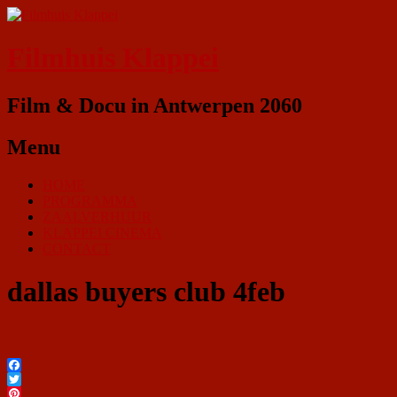
Filmhuis Klappei
Film & Docu in Antwerpen 2060
Menu
HOME
PROGRAMMA
ZAALVERHUUR
KLAPPEI CINEMA
CONTACT
dallas buyers club 4feb
Facebook
Twitter