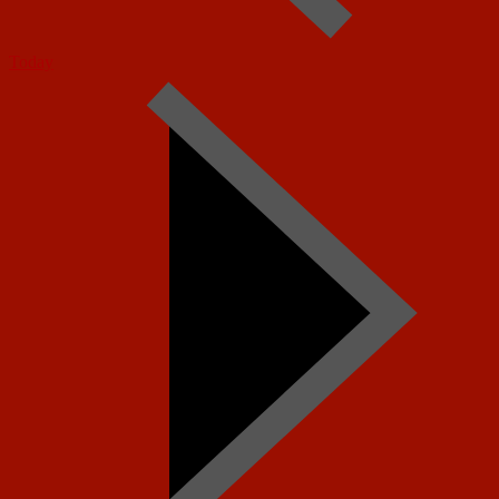
Today