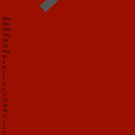
Mon
Tue
Wed
Thu
Fri
Sat
Sun
M
T
W
T
F
S
S
27
28
29
30
31
1
2
3