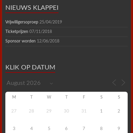
NIEUWS KLAPPEI
Vrijwilligersoproep
25/04/2019
Ticketprijzen
07/11/2018
Sponsor worden
12/06/2018
KLIK OP DATUM
M
T
W
T
F
S
S
27
28
29
30
31
1
2
3
4
5
6
7
8
9