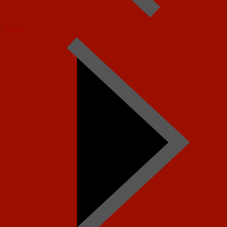
Today