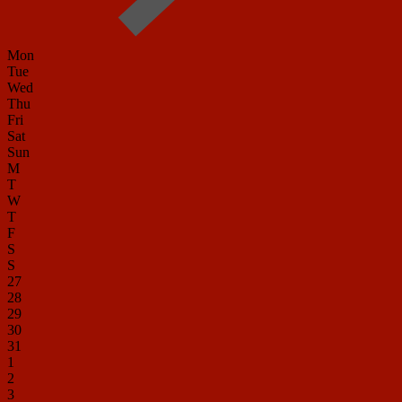
Mon
Tue
Wed
Thu
Fri
Sat
Sun
M
T
W
T
F
S
S
27
28
29
30
31
1
2
3