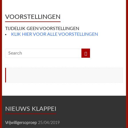
o
e
r
A
F
o
r
e
p
r
k
s
p
i
t
e
VOORSTELLINGEN
n
d
TIJDELIJK GEEN VOORSTELLINGEN
l
y
KLIK HIER VOOR ALLE VOORSTELLINGEN
NIEUWS KLAPPEI
Vrijwilligersoproep
25/04/2019