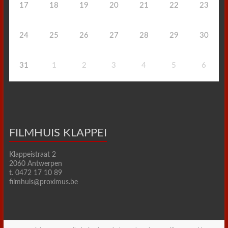
17
18
19
20
21
22
23
24
25
26
27
28
29
30
31
1
2
3
4
5
6
FILMHUIS KLAPPEI
Klappeistraat 2
2060 Antwerpen
t. 0472 17 10 89
filmhuis@proximus.be